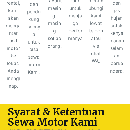
favorit
rutin
mengh
rental,
dan
dan
masin
untuk
ubungi
kami
jas
pendu
g-
menja
kami
akan
hujan
kung
masin
ga
lewat
menga
untuk
lainny
g
perfor
telpon
ntar
kenya
a
setiap
manya
atau
unit
manan
untuk
orang.
via
motor
selam
bisa
chat
ke
an
sewa
WA.
lokasi
berke
motor
Anda
ndara.
Kami.
mengi
nap.
Syarat & Ketentuan
Sewa Motor Kami