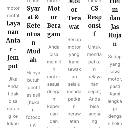
Mot
Hel
Syar
Mot
CS
or
m
at &
or
Resp
Tera
dan
Laya
Kete
Bera
onsi
wat
Jas
nan
ntua
gam
f
Huja
Seriap
Anta
n
n
Anda
motor
Untuk
r -
Mud
bisa
yang
menda
Setiap
Jem
ah
memili
kami
patka
yang
put
h
sewak
n
sewa
Hanya
motor
an
pelaya
Jika
motor,
butuh
sesuai
selalu
nan
Anda
pasti
identit
denga
menda
cepat,
tidak
Kami
as asli
n
patka
Anda
bisa
lengka
(buka
keperl
n
bisa
datan
pi
n
uan
peraw
langsu
g ke
denga
fotoco
dan
atan
ng
lokasi
n helm
py)