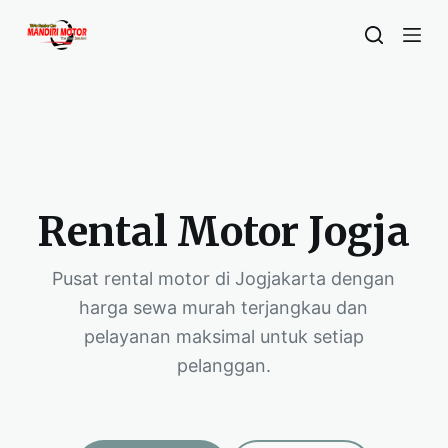
S
k
i
p
t
o
c
o
Rental Motor Jogja
n
t
Pusat rental motor di Jogjakarta dengan
e
harga sewa murah terjangkau dan
n
t
pelayanan maksimal untuk setiap
pelanggan.