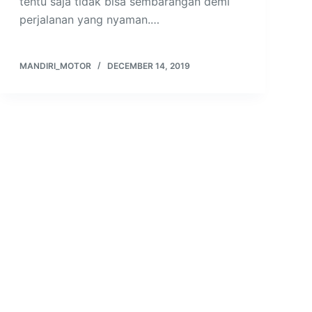
tentu saja tidak bisa sembarangan demi
perjalanan yang nyaman.…
MANDIRI_MOTOR
DECEMBER 14, 2019