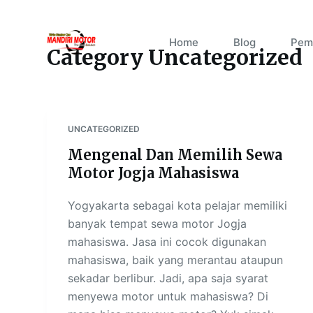
S
k
Home
Blog
Pem
Category
Uncategorized
i
p
t
o
c
UNCATEGORIZED
o
Mengenal Dan Memilih Sewa
n
Motor Jogja Mahasiswa
t
e
Yogyakarta sebagai kota pelajar memiliki
n
banyak tempat sewa motor Jogja
t
mahasiswa. Jasa ini cocok digunakan
mahasiswa, baik yang merantau ataupun
sekadar berlibur. Jadi, apa saja syarat
menyewa motor untuk mahasiswa? Di